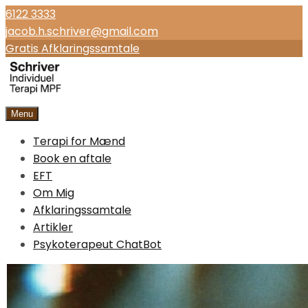
6122 3333
jacob.h.schriver@gmail.com
Gratis Afklaringssamtale
Menu
Terapi for Mænd
Book en aftale
EFT
Om Mig
Afklaringssamtale
Artikler
Psykoterapeut ChatBot