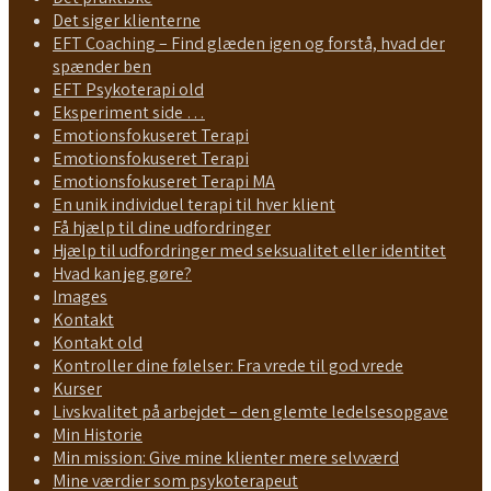
Det siger klienterne
EFT Coaching – Find glæden igen og forstå, hvad der
spænder ben
EFT Psykoterapi old
Eksperiment side …
Emotionsfokuseret Terapi
Emotionsfokuseret Terapi
Emotionsfokuseret Terapi MA
En unik individuel terapi til hver klient
Få hjælp til dine udfordringer
Hjælp til udfordringer med seksualitet eller identitet
Hvad kan jeg gøre?
Images
Kontakt
Kontakt old
Kontroller dine følelser: Fra vrede til god vrede
Kurser
Livskvalitet på arbejdet – den glemte ledelsesopgave
Min Historie
Min mission: Give mine klienter mere selvværd
Mine værdier som psykoterapeut