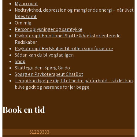
My account
Nedtrykthed, depression og manglende energi – når livet
føles tomt
Om mig
Personoplysninger og samtykke
Psykoterapi: Emotionel Støtte & Vækstorienterede
Redskaber
Psykoterapi: Redskaber til rollen som forældre
Sådan kan du blive glad igen
Shop
Skatteguiden: Spørg Guido
Spørg en Psykoterapeut ChatBot
Terapi kan hjælpe dig til et bedre parforhold – så det kan
blive godt og nærende for jer begge
Book en tid
Send en SMS
61223333