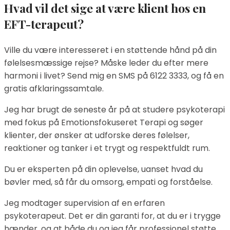
Hvad vil det sige at være klient hos en
EFT-terapeut?
Ville du være interesseret i en støttende hånd på din
følelsesmæssige rejse? Måske leder du efter mere
harmoni i livet? Send mig en SMS på 6122 3333, og få en
gratis afklaringssamtale.
Jeg har brugt de seneste år på at studere psykoterapi
med fokus på Emotionsfokuseret Terapi og søger
klienter, der ønsker at udforske deres følelser,
reaktioner og tanker i et trygt og respektfuldt rum.
Du er eksperten på din oplevelse, uanset hvad du
bøvler med, så får du omsorg, empati og forståelse.
Jeg modtager supervision af en erfaren
psykoterapeut. Det er din garanti for, at du er i trygge
hænder, og at både du og jeg får professionel støtte.