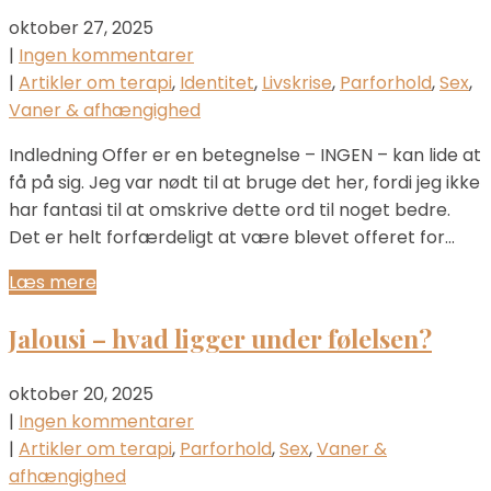
oktober 27, 2025
|
Ingen kommentarer
|
Artikler om terapi
,
Identitet
,
Livskrise
,
Parforhold
,
Sex
,
Vaner & afhængighed
Indledning Offer er en betegnelse – INGEN – kan lide at
få på sig. Jeg var nødt til at bruge det her, fordi jeg ikke
har fantasi til at omskrive dette ord til noget bedre.
Det er helt forfærdeligt at være blevet offeret for…
Læs mere
Jalousi – hvad ligger under følelsen?
oktober 20, 2025
|
Ingen kommentarer
|
Artikler om terapi
,
Parforhold
,
Sex
,
Vaner &
afhængighed