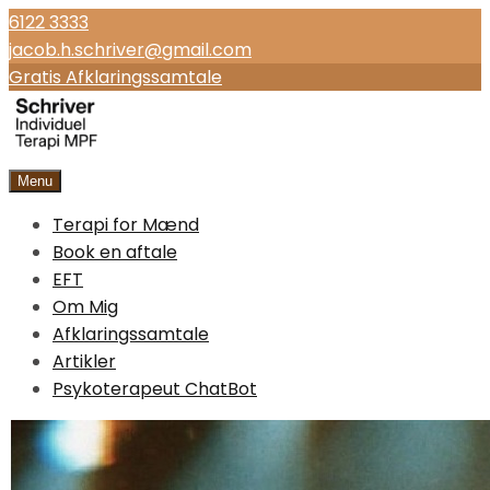
6122 3333
jacob.h.schriver@gmail.com
Gratis Afklaringssamtale
Menu
Open
the
Terapi for Mænd
main
menu
Book en aftale
EFT
Om Mig
Afklaringssamtale
Artikler
Psykoterapeut ChatBot