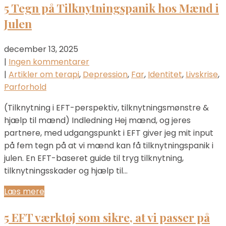
5 Tegn på Tilknytningspanik hos Mænd i
Julen
december 13, 2025
|
Ingen kommentarer
|
Artikler om terapi
,
Depression
,
Far
,
Identitet
,
Livskrise
,
Parforhold
(Tilknytning i EFT-perspektiv, tilknytningsmønstre &
hjælp til mænd) Indledning Hej mænd, og jeres
partnere, med udgangspunkt i EFT giver jeg mit input
på fem tegn på at vi mænd kan få tilknytningspanik i
julen. En EFT-baseret guide til tryg tilknytning,
tilknytningsskader og hjælp til…
Læs mere
5 EFT værktøj som sikre, at vi passer på