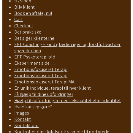
B2Siden
Bliv klient
Book en aftale, nu!
Cart
Checkout
Det praktiske
Det siger klienterne
EFT Coaching – Find glæden igen og forstå, hvad der
spænder ben
EFT Psykoterapi old
Eksperiment side …
Emotionsfokuseret Terapi
Emotionsfokuseret Terapi
Emotionsfokuseret Terapi MA
En unik individuel terapi til hver klient
Få hjælp til dine udfordringer
Hjælp til udfordringer med seksualitet eller identitet
Hvad kan jeg gøre?
Images
Kontakt
Kontakt old
Kontroller dine følelser: Fra vrede til god vrede