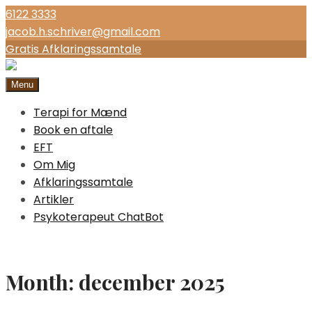
6122 3333
jacob.h.schriver@gmail.com
Gratis Afklaringssamtale
Menu
Terapi for Mænd
Book en aftale
EFT
Om Mig
Afklaringssamtale
Artikler
Psykoterapeut ChatBot
Month:
december 2025