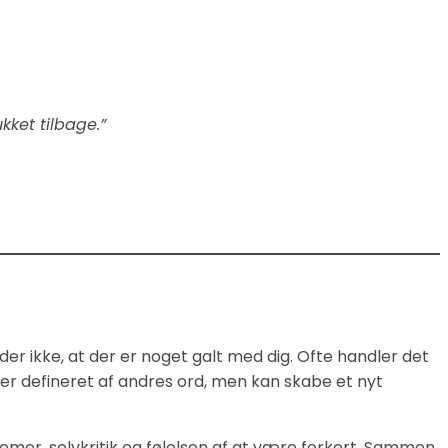
kket tilbage.”
er ikke, at der er noget galt med dig. Ofte handler det
r defineret af andres ord, men kan skabe et nyt
lemer, selvkritik og følelsen af at være forkert. Sammen