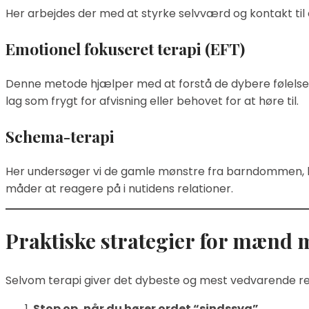
Her arbejdes der med at styrke selvværd og kontakt til 
Emotionel fokuseret terapi (EFT)
Denne metode hjælper med at forstå de dybere følelser ba
lag som frygt for afvisning eller behovet for at høre til.
Schema-terapi
Her undersøger vi de gamle mønstre fra barndommen, hvo
måder at reagere på i nutidens relationer.
Praktiske strategier for mænd m
Selvom terapi giver det dybeste og mest vedvarende res
Stop op, når du hører ordet “sindssyg”