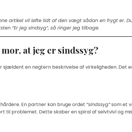
e artikel vil løfte lidt af den vægt sådan en frygt er. D
n “Er jeg sindsyg”, så ringer jeg tilbage.
 mor, at jeg er sindssyg?
er sjældent en nøgtern beskrivelse af virkeligheden. Det e
et hårdere. En partner kan bruge ordet
“sindssyg”
som et vå
ort til problemet. Dette skaber en spiral af selvtvivl og mi