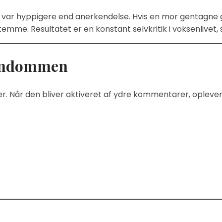
ik var hyppigere end anerkendelse. Hvis en mor gentagn
temme. Resultatet er en konstant selvkritik i voksenlivet, 
barndommen
iler. Når den bliver aktiveret af ydre kommentarer, ople