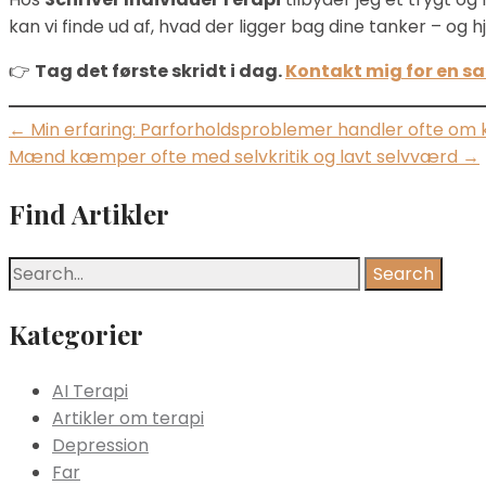
kan vi finde ud af, hvad der ligger bag dine tanker – og 
👉
Tag det første skridt i dag.
Kontakt mig for en s
Post
←
Min erfaring: Parforholdsproblemer handler ofte om
Mænd kæmper ofte med selvkritik og lavt selvværd
→
navigation
Find Artikler
Kategorier
AI Terapi
Artikler om terapi
Depression
Far