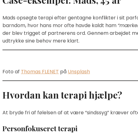
Case-eksempel: Mads, 45 år
Mads opsøgte terapi efter gentagne konflikter i sit pa
barndom, hvor hans mor ofte havde kaldt ham
“mærkel
der blev trigget af partnerens ord. Gennem arbejdet m
udtrykke sine behov mere klart.
Foto af
Thomas FLENET
på
Unsplash
Hvordan kan terapi hjælpe?
At bryde fri af følelsen af at være “sindssyg” kræver o
Personfokuseret terapi