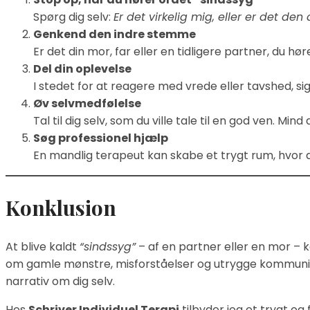
Spørg dig selv:
Er det virkelig mig, eller er det de
Genkend den indre stemme
Er det din mor, far eller en tidligere partner, du hø
Del din oplevelse
I stedet for at reagere med vrede eller tavshed, si
Øv selvmedfølelse
Tal til dig selv, som du ville tale til en god ven. Min
Søg professionel hjælp
En mandlig terapeut kan skabe et trygt rum, hvor d
Konklusion
At blive kaldt
“sindssyg”
– af en partner eller en mor – 
om gamle mønstre, misforståelser og utrygge kommunika
narrativ om dig selv.
Hos
Schriver Individuel Terapi
tilbyder jeg et trygt o