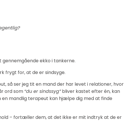
egentlig?
t gennemgående ekko i tankerne.
k frygt for, at de er sindsyge.
 så ser jeg tit en mand der har levet i relationer, hvor
Når ord som
“du er sindssyg”
bliver kastet efter én, kan
n en mandlig terapeut kan hjælpe dig med at finde
d – fortæller dem, at det ikke er mit indtryk at de er