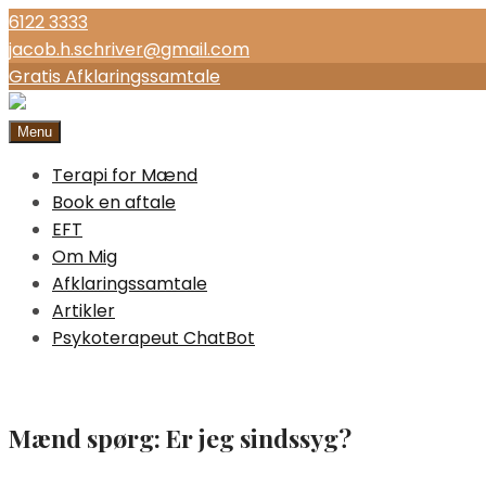
6122 3333
jacob.h.schriver@gmail.com
Gratis Afklaringssamtale
Menu
Terapi for Mænd
Book en aftale
EFT
Om Mig
Afklaringssamtale
Artikler
Psykoterapeut ChatBot
Mænd spørg: Er jeg sindssyg?