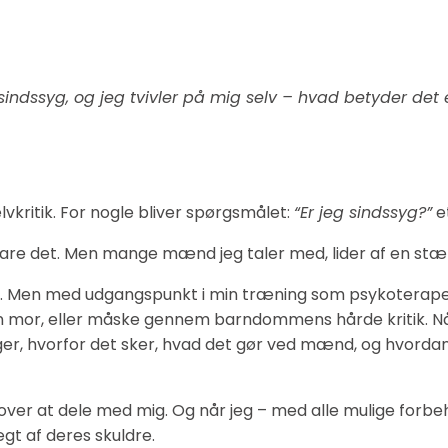
 sindssyg, og jeg tvivler på mig selv – hvad betyder det 
kritik. For nogle bliver spørgsmålet:
“Er jeg sindssyg?”
e
orklare det. Men mange mænd jeg taler med, lider af en stær
em. Men med udgangspunkt i min træning som psykoterapeut,
f sin mor, eller måske gennem barndommens hårde kritik. 
øger, hvorfor det sker, hvad det gør ved mænd, og hvorda
r at dele med mig. Og når jeg – med alle mulige forbehol
gt af deres skuldre.