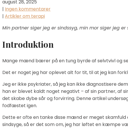
august 28, 2025
|
Ingen kommentarer
|
Artikler om terapi
Min partner siger jeg er sindssyg, min mor siger jeg er
Introduktion
Mange mænd bærer på en tung byrde af selvtvivl og selv
Det er noget jeg har oplevet alt for tit, til at jeg kan f
Jeg er ikke psykriater, så jeg kan ikke diagnostisere d
han er blevet kaldt noget negativt – af sin partner, a
det skabe dybe sår og forvirring. Denne artikel unders
fodfæstet igen.
Dette er ofte en tanke disse mænd er meget skamfuld ove
sindsyge, så er det som om, jeg har løftet en kæmpe væ