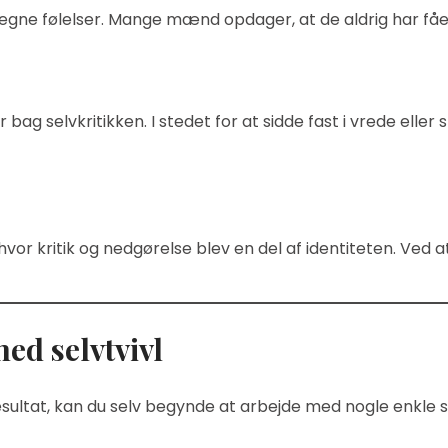
egne følelser. Mange mænd opdager, at de aldrig har fået 
g selvkritikken. I stedet for at sidde fast i vrede eller
r kritik og nedgørelse blev en del af identiteten. Ved a
ed selvtvivl
ultat, kan du selv begynde at arbejde med nogle enkle sk