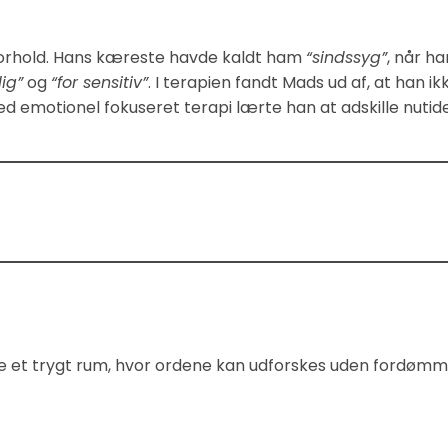
rforhold. Hans kæreste havde kaldt ham
“sindssyg”
, når ha
ig”
og
“for sensitiv”
. I terapien fandt Mads ud af, at han
ed emotionel fokuseret terapi lærte han at adskille nut
fte et trygt rum, hvor ordene kan udforskes uden fordømm